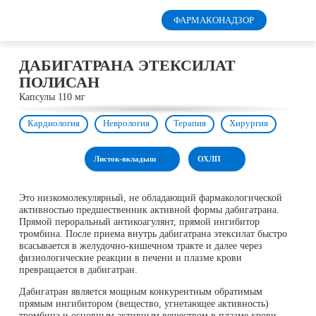
ФАРМАКОНАДЗОР
ДАБИГАТРАНА ЭТЕКСИЛАТ
ПОЛИСАН
Капсулы 110 мг
Кардиология
Неврология
Терапия
Хирургия
Листок-вкладыш
ОХЛП
Это низкомолекулярный, не обладающий фармакологической
активностью предшественник активной формы дабигатрана.
Прямой пероральный антикоагулянт, прямой ингибитор
тромбина. После приема внутрь дабигатрана этексилат быстро
всасывается в желудочно-кишечном тракте и далее через
физиологические реакции в печени и плазме крови
превращается в дабигатран.
Дабигатран является мощным конкурентным обратимым
прямым ингибитором (вещество, угнетающее активность)
тромбина и основным активным веществом в плазме крови.