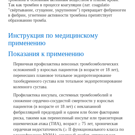
Так как тромбин в процессе коагуляции (лат. coagulatio
"свёртывание, сгущение, укрупнение") превращает фибриноген
в фибрин, угнетение активности тромбина препятствует
образованию тромба.
Инструкция по медицинскому
применению
Показания к применению
Первичная профилактика венозных тромбоэмболических
осложнений у взрослых пациентов (в возрасте от 18 лет),
перенесших плановое тотальное эндопротезирование
тазобедренного сустава или тотальное эндопротезирование
коленного сустава.
Профилактика инсульта, системных тромбоэмболий и
снижение сердечно-сосудистой смертности у взрослых
пациентов (в возрасте от 18 лет) с неклапанной
фибрилляцией предсердий и одним или более факторами
риска, такими как перенесенный инсульт или транзиторная
ишемическая атака (ТИА), возраст ≥ 75 лет, хроническая
сердечная недостаточность (≥ II функционального класса по
классификации NYHA), сахарный диабет, артериальная