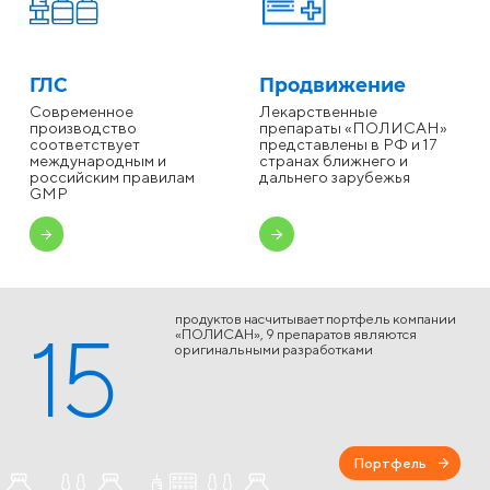
ГЛС
Продвижение
Современное
Лекарственные
производство
препараты «ПОЛИСАН»
соответствует
представлены в РФ и 17
международным и
странах ближнего и
российским правилам
дальнего зарубежья
GMP
продуктов насчитывает портфель компании
15
«ПОЛИСАН», 9 препаратов являются
оригинальными разработками
Портфель