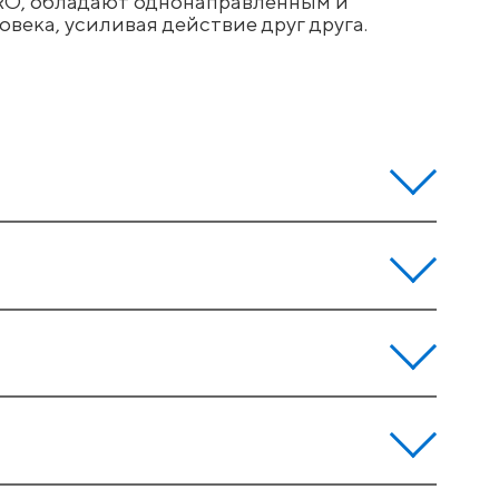
PRO, обладают однонаправленным и
ека, усиливая действие друг друга.
ие
% от уровня потребления
125
–250
(1,*)
(1,*)