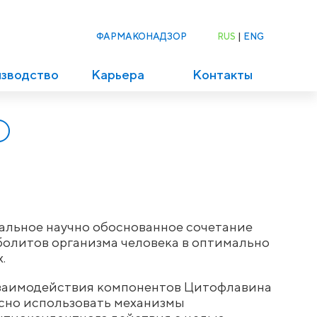
RUS
|
ENG
ФАРМАКОНАДЗОР
изводство
Карьера
Контакты
альное научно обоснованное сочетание
болитов организма человека в оптимально
.
взаимодействия компонентов Цитофлавина
сно использовать механизмы