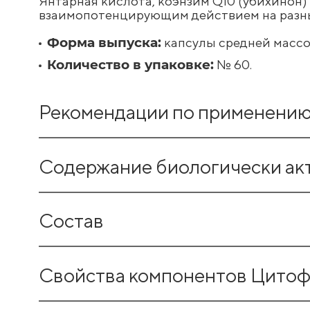
Янтарная кислота, коэнзим Q10 (убихинон
взаимопотенцирующим действием на разные
Форма выпуска:
капсулы средней массой
Количество в упаковке:
№ 60.
Рекомендации по применени
Взрослым — по 1–2 капсулы 1 раз в день во 
Содержание биологически ак
Продолжительность приёма — 1 месяц. При
Содержание биологически активных веществ
Состав
Свернуть
Наименование биологически ак
В состав БАД Цитофлавин PRO входят ком
Свойства компонентов Цито
Янтарная кислота
янтарная кислота;