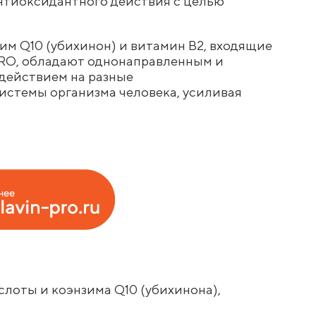
нтиоксидантного действия с целью
им Q10 (убихинон) и витамин В2, входящие
PRO, обладают однонаправленным и
ействием на разные
стемы организма человека, усиливая
слоты и коэнзима Q10 (убихинона),