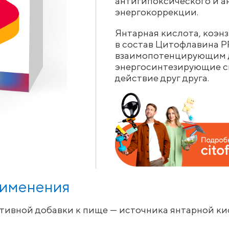
антигипоксического и а
энергокоррекции.
Янтарная кислота, коэнз
в состав Цитофлавина 
взаимопотенцирующим д
энергосинтезирующие си
действие друг друга.
рименения
тивной добавки к пище — источника янтарной ки