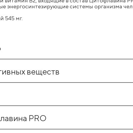
) и витамин В2, входящие в состав Цитофлавина 
 энергосинтезирующие системы организма челов
 545 мг.
ю
время еды, в первой половине дня.
тивных веществ
 необходимости курс приёма можно повторить.
 в 1–2 капсулах (суточная дозировка).
тивного вещества (БАВ)
Содержан
поненты:
флавина PRO
250–500 мг