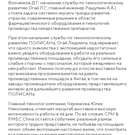
Волченков Д.Г., начальник службы по технологическому
развитию Огай Л.Г., главный инженер Ращупкин А.А.)
стояла задача системно изучить тренды развития
отрасли, современные решения в области
фармацевтического оборудования и технологий
производства лекарственных препаратов.
При этом начальник службы по технологическому
развитию ПОЛИСАНа, Огай Людмила, подчёркивает,
что одного знакомства с экспозицией недостаточно:
важно увидеть оборудование в работе на реальных
производственных площадках, обсудить его сильные и
слабые стороны с персоналом, который ежедневно на
нём работает. Именно поэтому до и после выставки была
организована программа визитов на девять
производственных площадок в Китае, в том числе на
заводы производители оборудования, представляющего
интерес для дальнейшего развития производства
ПОЛИСАНа.
Главный технолог компании, Черенкова Юлия
Николаевна, отмечает масштаб выставки и высокую
интенсивность работы в её дни. По её словам, CPhI &
PMEC China остаётся событием, реальный размах
которого трудно представить, не побывав на площадке
лично: объём экспозиции настолько велик, что осмотреть
все павильоны за время мероприятия практически