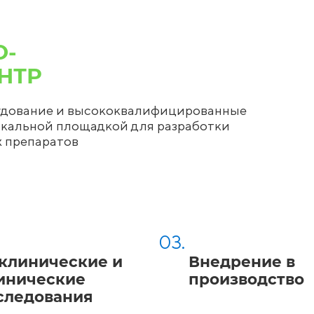
О-
НТР
рудование и высококвалифицированные
альной площадкой для разработки
 препаратов
03.
клинические и
Внедрение в
инические
производство
следования