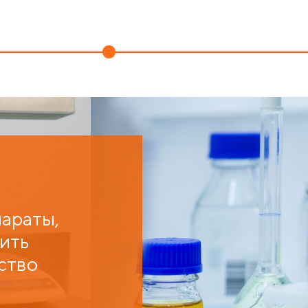
араты,
ить
ство