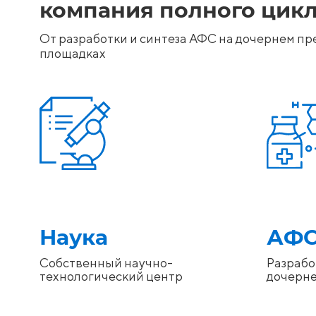
компания полного цик
От разработки и синтеза АФС на дочернем п
площадках
Наука
АФ
Собственный научно-
Разрабо
технологический центр
дочерн