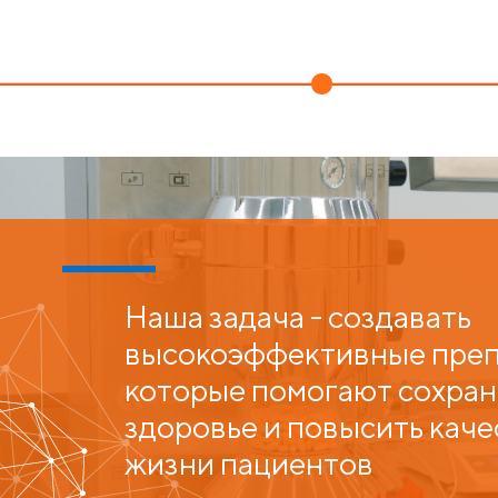
Наша задача - создавать
высокоэффективные преп
которые помогают сохран
здоровье и повысить каче
жизни пациентов