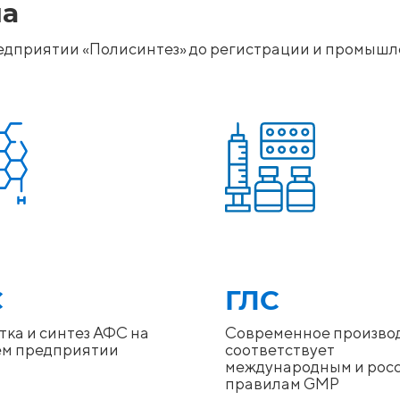
ла
редприятии «Полисинтез» до регистрации и промыш
С
ГЛС
тка и синтез АФС на
Современное произво
ем предприятии
соответствует
международным и рос
правилам GMP