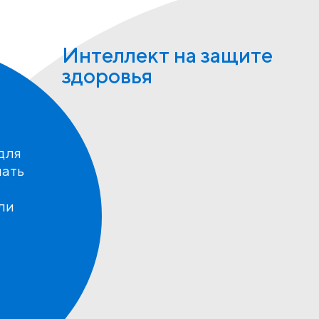
Интеллект на защите
здоровья
для
шать
ли