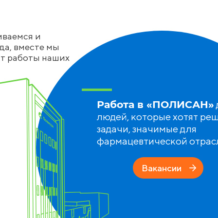
иваемся и
да, вместе мы
ат работы наших
Работа в «ПОЛИСАН»
людей, которые хотят ре
задачи, значимые для
фармацевтической отрас
Вакансии