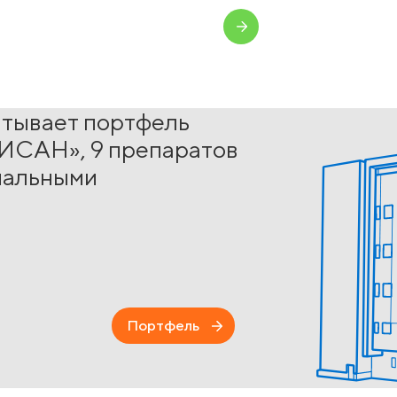
итывает портфель
ИСАН», 9 препаратов
нальными
Портфель