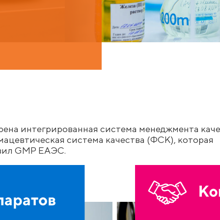
рена интегрированная система менеджмента каче
ацевтическая система качества (ФСК), которая
авил GMP ЕАЭС.